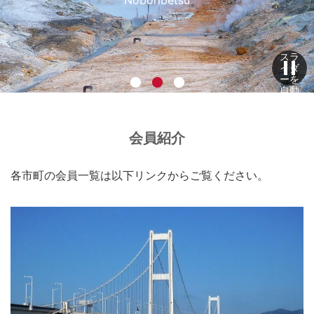
スラ
イダ
ーを
自動
再生
を停
止す
る
会員紹介
各市町の会員一覧は以下リンクからご覧ください。