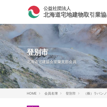
公益社団法人
北海道宅地建物取引業
登別市
北海道宅建協会室蘭支部会員
HOME
会員名簿
登別市
（株）ラパンノ