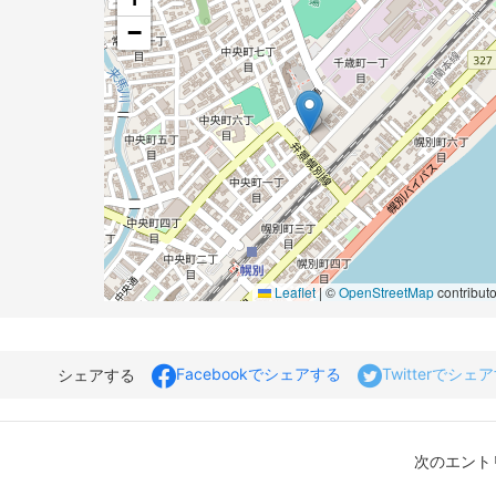
−
Leaflet
|
©
OpenStreetMap
contributo
Facebookでシェアする
Twitterでシェ
シェアする
次のエントリ