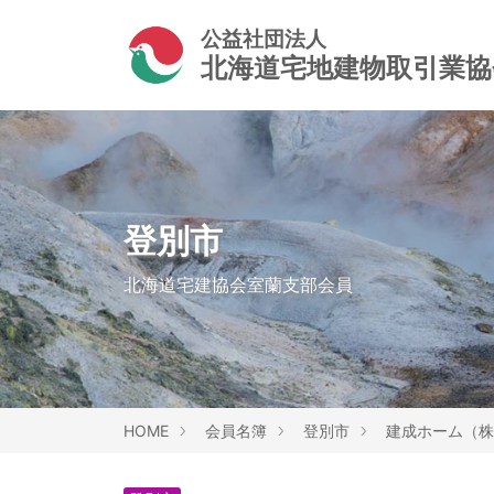
公益社団法人
北海道宅地建物取引業
登別市
北海道宅建協会室蘭支部会員
HOME
会員名簿
登別市
建成ホーム（株