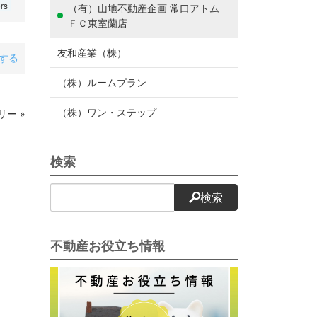
rs
（有）山地不動産企画 常口アトム
ＦＣ東室蘭店
友和産業（株）
アする
（株）ルームプラン
（株）ワン・ステップ
ー »
検索
検索
不動産お役立ち情報