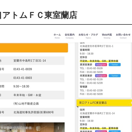
口アトムＦＣ東室蘭店