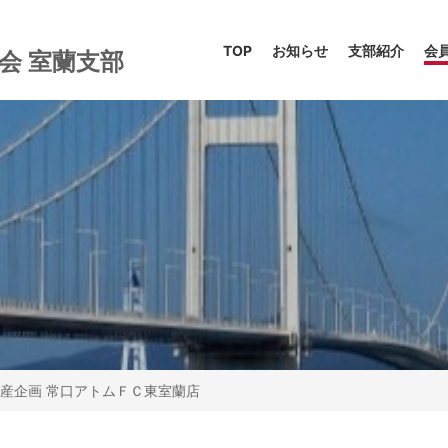
TOP
お知らせ
支部紹介
会
協会
室蘭支部
産企画 常口アトムＦＣ東室蘭店