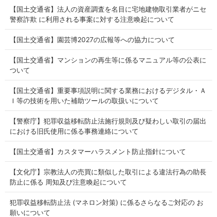
【国土交通省】法人の資産調査を名目に宅地建物取引業者がニセ
警察詐欺 に利用される事案に対する注意喚起について
【国土交通省】園芸博2027の広報等への協力について
【国土交通省】マンションの再生等に係るマニュアル等の公表に
ついて
【国土交通省】重要事項説明に関する業務におけるデジタル・Ａ
Ｉ等の技術を用いた補助ツールの取扱いについて
【警察庁】犯罪収益移転防止法施行規則及び疑わしい取引の届出
における旧氏使用に係る事務連絡について
【国土交通省】カスタマーハラスメント防止指針について
【文化庁】宗教法人の売買に類似した取引による違法行為の助長
防止に係る 周知及び注意喚起について
犯罪収益移転防止法 (マネロン対策) に係るさらなるご対応の お
願いについて