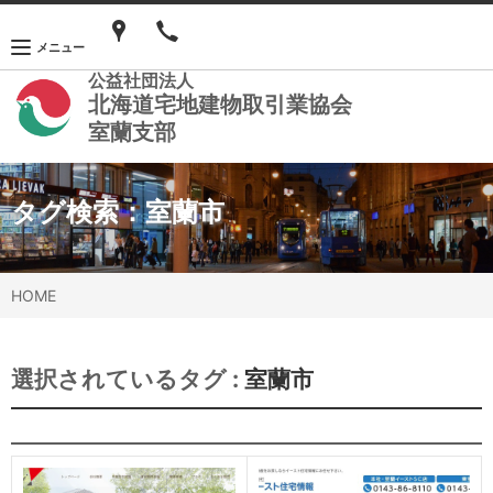
メニュー
公益社団法人
北海道宅地建物取引業協会
室蘭支部
タグ検索：
室蘭市
HOME
選択されているタグ :
室蘭市